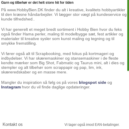
Garn og tilbehør er det helt store hit for tiden
På www.HobbyBien.DK finder du alt i kreative, kvalitets hobbyartikler
til den kræsne håndarbejder. Vi lægger stor vægt på kundeservice og
kunde tilfredshed..
Vi har generelt et meget bredt sortiment i Hobby Bien hvor du feks
også finder Hama perler, maling til modelbygge sæt, fest artikler og
materialer til kreative sysler som kunst maling og tegning og til
smykke fremstilling.
Vi fører også alt til Scrapbooking, med fokus på kortmageri og
indbydelser. Vi har skæremaskiner og stansemaskiner i de fleste
kendte mærker som Big Shot, Fabmatic og Taurus mini, alt i dies og
stempler og alt tilbehør som scrappapir og pap, lim, ink,
skæreredskaber og en masse mere.
Mangler du inspiration så følg os på vores
blogspot side
og
Instagram
hvor du vil finde daglige opdateringer.
Kontakt os
Vi tager
også imod EAN-betalinger.