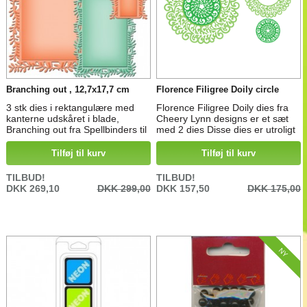
Branching out , 12,7x17,7 cm
Florence Filigree Doily circle
3 stk dies i rektangulære med
Florence Filigree Doily dies fra
kanterne udskåret i blade,
Cheery Lynn designs er et sæt
Branching out fra Spellbinders til
med 2 dies Disse dies er utroligt
udstansning i stansemaskiner.
detalieret og fantastisk flotte til
Mål. udskåret 8,3 cm x 5 cm,
rammer og pynt på kort, æsker
Tilføj til kurv
Tilføj til kurv
12,7 cm x 6,2 cm og 16,5 cm x
og scrapbooking. Mål: 10,9 i
12 cm
diameter og 5,1 i diameter Til
TILBUD!
TILBUD!
nogle standsemaskiner er det
DKK 269,10
DKK 299,00
DKK 157,50
DKK 175,00
nødvendigt med en metalplade
for at skære disse destaljerede
dies. Metalplade: Extended
platform...
NY