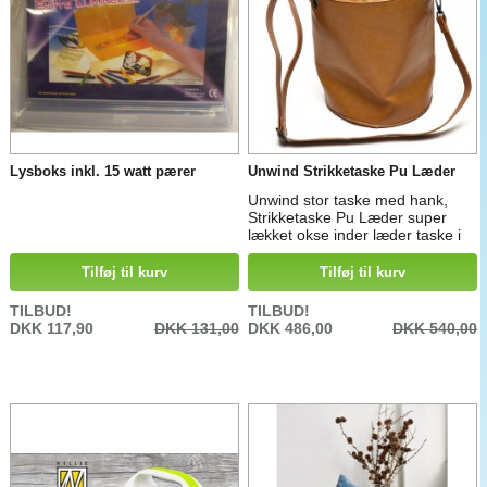
Lysboks inkl. 15 watt pærer
Unwind Strikketaske Pu Læder
Unwind stor taske med hank,
Strikketaske Pu Læder super
lækket okse inder læder taske i
høj kvalitet Mål: 30 x 30 x 43 cm
udslået
Tilføj til kurv
Tilføj til kurv
TILBUD!
TILBUD!
DKK 117,90
DKK 131,00
DKK 486,00
DKK 540,00