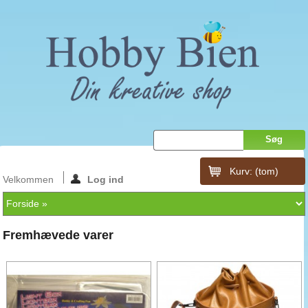
Kurv:
(tom)
Velkommen
Log ind
Fremhævede varer