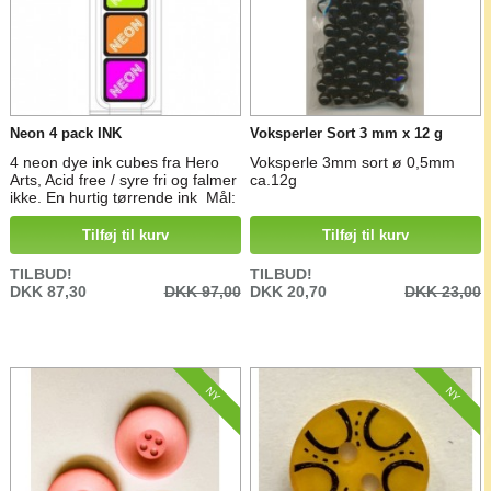
Neon 4 pack INK
Voksperler Sort 3 mm x 12 g
4 neon dye ink cubes fra Hero
Voksperle 3mm sort ø 0,5mm
Arts, Acid free / syre fri og falmer
ca.12g
ikke. En hurtig tørrende ink Mål:
3 x 3 cm neon blok i farverne
Blue, Green, Orange og Pink
Tilføj til kurv
Tilføj til kurv
TILBUD!
TILBUD!
DKK 87,30
DKK 97,00
DKK 20,70
DKK 23,00
NY
NY