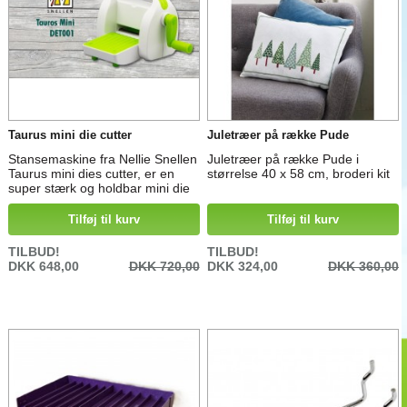
Taurus mini die cutter
Juletræer på række Pude
Stansemaskine fra Nellie Snellen
Juletræer på række Pude i
Taurus mini dies cutter, er en
størrelse 40 x 58 cm, broderi kit
super stærk og holdbar mini die
cutter (Taurus ) - betyder en stor
og stærk Tyr
Tilføj til kurv
Tilføj til kurv
TILBUD!
TILBUD!
DKK 648,00
DKK 720,00
DKK 324,00
DKK 360,00