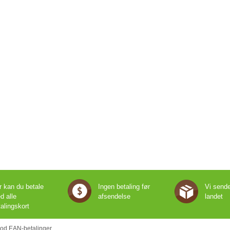
r kan du betale
Ingen betaling før
Vi sende
d alle
afsendelse
landet
talingskort
od EAN-betalinger.