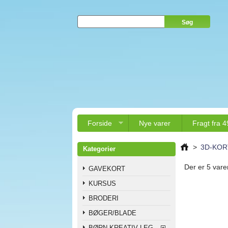
Forside
Nye varer
Fragt fra 4
>
3D-KOR
Kategorier
Der er 5 varer
GAVEKORT
KURSUS
BRODERI
BØGER/BLADE
BØRN KREATIV LEG