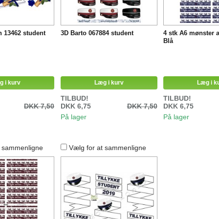
 13462 student
3D Barto 067884 student
4 stk A6 mønster 
Blå
g i kurv
Læg i kurv
Læg i k
TILBUD!
TILBUD!
DKK 7,50
DKK 6,75
DKK 7,50
DKK 6,75
På lager
På lager
t sammenligne
Vælg for at sammenligne