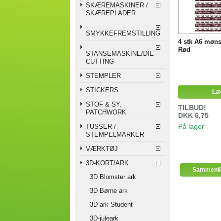
SKÆREMASKINER /
SKÆREPLADER
SMYKKEFREMSTILLING
4 stk A6 møns
Rød
STANSEMASKINE/DIE
CUTTING
STEMPLER
STICKERS
Læ
STOF & SY,
TILBUD!
PATCHWORK
DKK 6,75
På lager
TUSSER /
STEMPELMARKER
VÆRKTØJ
3D-KORT/ARK
3D Blomster ark
3D Børne ark
3D ark Student
3D-juleark