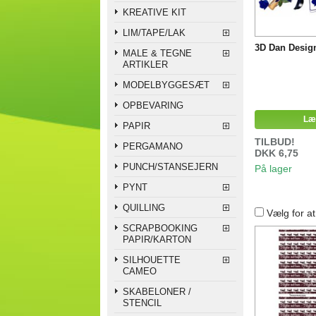
KREATIVE KIT
LIM/TAPE/LAK
3D Dan Design
MALE & TEGNE
ARTIKLER
MODELBYGGESÆT
OPBEVARING
Læ
PAPIR
TILBUD!
PERGAMANO
DKK 6,75
PUNCH/STANSEJERN
På lager
PYNT
QUILLING
Vælg for a
SCRAPBOOKING
PAPIR/KARTON
SILHOUETTE
CAMEO
SKABELONER /
STENCIL