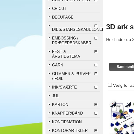
CRICUT
DECUPAGE
3D ark 
DIES/STANSESKABELONER
EMBOSSING /
Her finder du 3
PRÆGEREDSKABER
FEST &
ÅRSTIDSTEMA
GARN
GLIMMER & PULVER
/ FOIL
Vælg for a
INK/SVÆRTE
JUL
KARTON
KNAPPER/BÅND
KONFIRMATION
KONTORARTIKLER