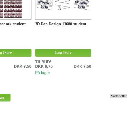
ter ark student
3D Dan Design 13680 student
g i kurv
Læg i kurv
TILBUD!
DKK 7,50
DKK 6,75
DKK 7,50
På lager