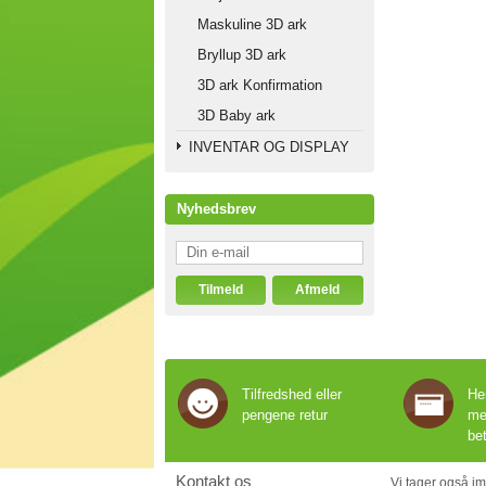
Maskuline 3D ark
Bryllup 3D ark
3D ark Konfirmation
3D Baby ark
INVENTAR OG DISPLAY
Nyhedsbrev
Tilfredshed eller
He
pengene retur
me
be
Kontakt os
Vi tager
også im