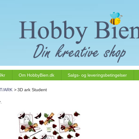
9kr
Om HobbyBien.dk
Salgs- og leveringsbetingelser
T/ARK
>
3D ark Student
.