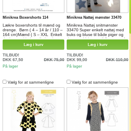
Minikrea Boxershorts 114
Minikrea Nattøj mønster 33470
Lækre boxershorts til mænd og
Minikrea Nattøj snitmønster
drenge. Børn ( 4 – 14 år / 110 –
33470 Super enkelt nattøj med
164 cm)Mænd ( S – XXL Enkelt
buks og bluse til både piger og
design med behagelig bred
drenge. Velegnet til Jersey stof
elastik i taljen og faconsyet front
Læg i kurv
Læg i kurv
for god pasform. Papirmønster –
Dette er et trykt papirmønster i
TILBUD!
TILBUD!
A1 format.Mønsteret indeholder
DKK 67,50
DKK 75,00
DKK 99,00
DKK 110,00
et mønsterark i fuld størrelse på
På lager
På lager
den ene side samt syinstruktion
med trin for trin billeder og...
Vælg for at sammenligne
Vælg for at sammenligne