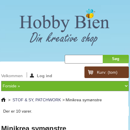
Kurv:
(tom)
Velkommen
Log ind
>
STOF & SY, PATCHWORK
>
Minikrea symønstre
Der er 10 varer.
Minikrea symønstre