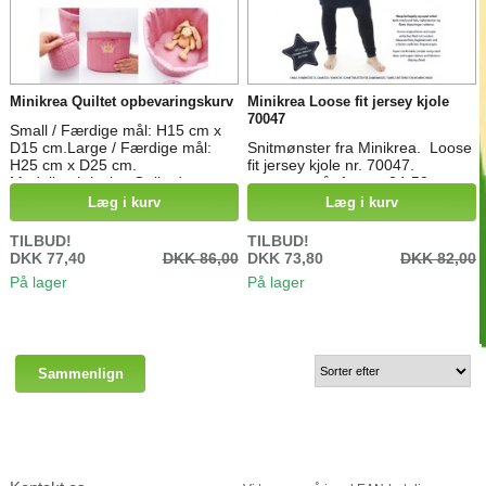
Minikrea Quiltet opbevaringskurv
Minikrea Loose fit jersey kjole
70047
Small / Færdige mål: H15 cm x
D15 cm.Large / Færdige mål:
Snitmønster fra Minikrea. Loose
H25 cm x D25 cm.
fit jersey kjole nr. 70047.
Modelbeskrivelse:Quiltede
mønstret går fra str. 34-50
opbevaringskurve. Enkle runde
Læg i kurv
Læg i kurv
stofkurve perfekte til
opbevaring.Dette skønne sæt
TILBUD!
TILBUD!
quiltede kurve passer ideelt til
DKK 77,40
DKK 86,00
DKK 73,80
DKK 82,00
børneværelset, badeværelset
På lager
På lager
eller ethvert andet rum i dit hjem.
De gør det nemt at rydde op og
organisere dine ting.