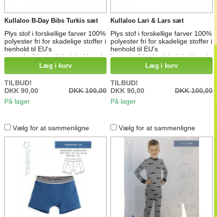
Kullaloo B-Day Bibs Turkis sæt
Kullaloo Lari & Lars sæt
Plys stof i forskellige farver 100%
Plys stof i forskellige farver 100%
polyester fri for skadelige stoffer i
polyester fri for skadelige stoffer i
henhold til EU's
henhold til EU's
legetøjssikkerhed. Indeholder alt
legetøjssikkerhed. Indeholder alt
du skal bruge for at lave denne
du skal bruge for at lave de søde
Læg i kurv
Læg i kurv
søde b-Day Bibs i blå
Lari og Lars Cuddly sheeps ( får
)
TILBUD!
TILBUD!
DKK 90,00
DKK 100,00
DKK 90,00
DKK 100,00
På lager
På lager
Vælg for at sammenligne
Vælg for at sammenligne