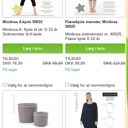
Minikrea A-kjole 50010
Flæsekjole mønster, Minikrea
50025
Minikrea A- Kjole til str. 0-10 år
Snitmønster til A-kjole
Minikrea snitmønster nr. 40025,
Flæse kjole 0-10 år
Læg i kurv
Læg i kurv
TILBUD!
TILBUD!
DKK 76,50
DKK 85,00
DKK 99,00
DKK 110,00
På lager
På lager
Vælg for at sammenligne
Vælg for at sammenligne