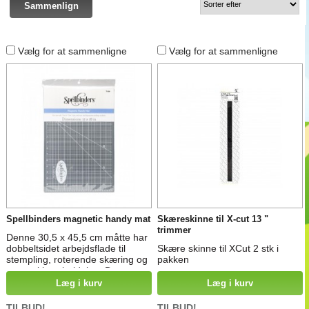
Vælg for at sammenligne
Vælg for at sammenligne
Spellbinders magnetic handy mat
Skæreskinne til X-cut 13 "
trimmer
Denne 30,5 x 45,5 cm måtte har
dobbeltsidet arbejdsflade til
Skære skinne til XCut 2 stk i
stempling, roterende skæring og
pakken
generel bearbejdning. Den ene
side har et blødt skum og let
Læg i kurv
Læg i kurv
flokket overflade - perfekt til
præning, piercing ved hjælp af
TILBUD!
TILBUD!