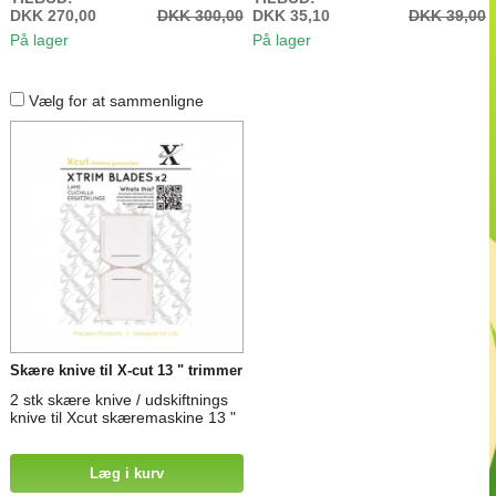
børstesiden af Tool 'n One og
DKK 270,00
DKK 300,00
DKK 35,10
DKK 39,00
stempling med både silikone og
På lager
På lager
gummi stempler. Den anden side
er en selvhelbredende overflade
Vælg for at sammenligne
Skære knive til X-cut 13 " trimmer
2 stk skære knive / udskiftnings
knive til Xcut skæremaskine 13 "
Læg i kurv