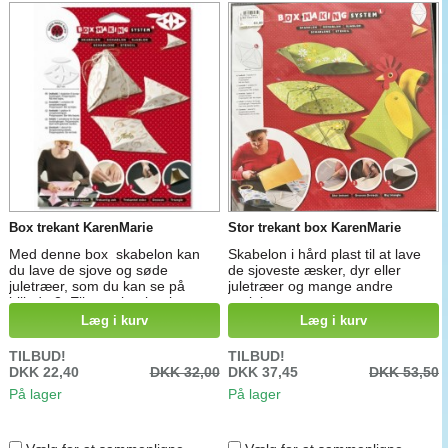
Box trekant KarenMarie
Stor trekant box KarenMarie
Med denne box skabelon kan
Skabelon i hård plast til at lave
du lave de sjove og søde
de sjoveste æsker, dyr eller
juletræer, som du kan se på
juletræer og mange andre
billede 2. Eller æsker i trekanter
projekter.
spids pillow box form og meget
Læg i kurv
Læg i kurv
mere
TILBUD!
TILBUD!
DKK 22,40
DKK 32,00
DKK 37,45
DKK 53,50
På lager
På lager