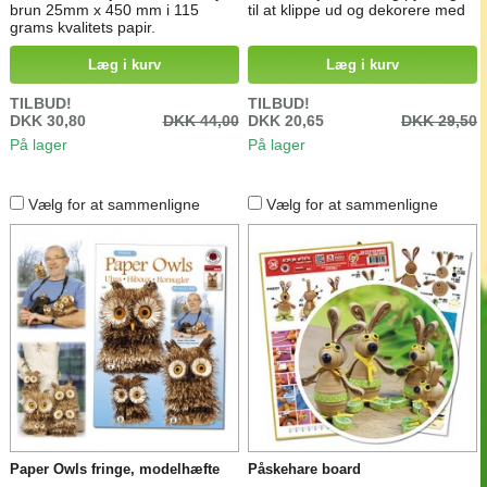
brun 25mm x 450 mm i 115
til at klippe ud og dekorere med
grams kvalitets papir.
Læg i kurv
Læg i kurv
TILBUD!
TILBUD!
DKK 30,80
DKK 44,00
DKK 20,65
DKK 29,50
På lager
På lager
Vælg for at sammenligne
Vælg for at sammenligne
Paper Owls fringe, modelhæfte
Påskehare board