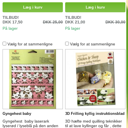
Læg i kurv
Læg i kurv
TILBUD!
TILBUD!
DKK 17,50
DKK 25,00
DKK 21,00
DKK 30,00
På lager
På lager
Vælg for at sammenligne
Vælg for at sammenligne
Gyngehest baby
3D Frilling kyllig instruktionsblad
Gyngehest baby laserark
3D hæfte med quilling teknikker
lyserød / lyseblå på den anden
til at lave kyllinger og får , dette