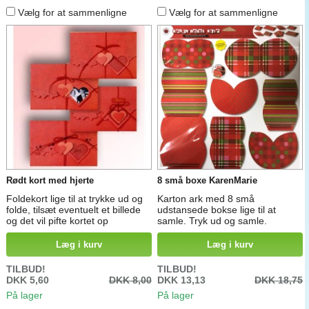
Vælg for at sammenligne
Vælg for at sammenligne
Rødt kort med hjerte
8 små boxe KarenMarie
Foldekort lige til at trykke ud og
Karton ark med 8 små
folde, tilsæt eventuelt et billede
udstansede bokse lige til at
og det vil pifte kortet op
samle. Tryk ud og samle.
Læg i kurv
Læg i kurv
TILBUD!
TILBUD!
DKK 5,60
DKK 8,00
DKK 13,13
DKK 18,75
På lager
På lager