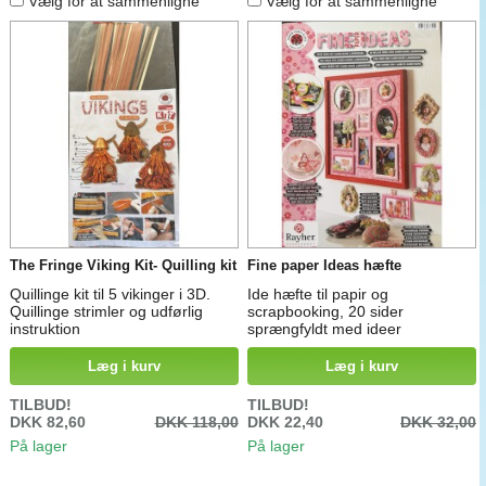
Vælg for at sammenligne
Vælg for at sammenligne
The Fringe Viking Kit- Quilling kit
Fine paper Ideas hæfte
Quillinge kit til 5 vikinger i 3D.
Ide hæfte til papir og
Quillinge strimler og udførlig
scrapbooking, 20 sider
instruktion
sprængfyldt med ideer
Læg i kurv
Læg i kurv
TILBUD!
TILBUD!
DKK 82,60
DKK 118,00
DKK 22,40
DKK 32,00
På lager
På lager