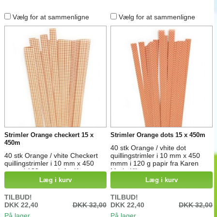
Vælg for at sammenligne
Vælg for at sammenligne
Strimler Orange checkert 15 x
Strimler Orange dots 15 x 450m
450m
40 stk Orange / vhite dot
40 stk Orange / vhite Checkert
quillingstrimler i 10 mm x 450
quillingstrimler i 10 mm x 450
mmm i 120 g papir fra Karen
mmm i 120 g papir fra Karen
Marie Klip
Marie Klip
Læg i kurv
Læg i kurv
TILBUD!
TILBUD!
DKK 22,40
DKK 32,00
DKK 22,40
DKK 32,00
På lager
På lager