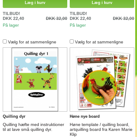
udførlig instruktion, da dette
Læg i kurv
Læg i kurv
projekt er for øvede quillere.Brug
pladen som den er. Lad
TILBUD!
TILBUD!
plastposen blive på, så limen
DKK 22,40
DKK 32,00
DKK 22,40
DKK 32,00
ikke ødelægger vejledningen.Du
På lager
På lager
skal yderligere bruge:
quillingstrimler, 2 quillingkamme,
lim, nåle, hæftet:...
Vælg for at sammenligne
Vælg for at sammenligne
Quilling dyr
Høne nye board
Quilling hæfte med instruktioner
Høne template / quilling board,
til at lave små quilling dyr.
artquilling board fra Karen Marie
Klip