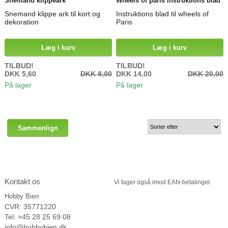
Snemand klippeark
Wheels of paris instruktions blad
Snemand klippe ark til kort og
Instruktions blad til wheels of
dekoration
Paris
Læg i kurv
Læg i kurv
TILBUD!
TILBUD!
DKK 5,60
DKK 8,00
DKK 14,00
DKK 20,00
På lager
På lager
Kontakt os
Vi tager
også imod EAN-betalinger.
Hobby Bien
CVR: 35771220
Tel: +45 28 25 69 08
info@hobbybien.dk