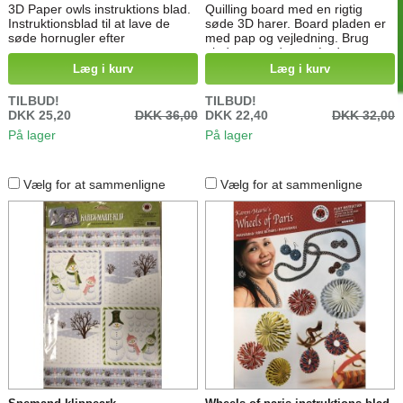
3D Paper owls instruktions blad.
Quilling board med en rigtig
Instruktionsblad til at lave de
søde 3D harer. Board pladen er
søde hornugler efter
med pap og vejledning. Brug
pladen som den er. Lad
plastposen blive på, så limen
Læg i kurv
Læg i kurv
ikke ødelægger vejledningen.
Lav dine hare-dele direkte oven
TILBUD!
TILBUD!
på pladen så du får de rigtige
DKK 25,20
DKK 36,00
DKK 22,40
DKK 32,00
mål og størrelser.Der er 3
På lager
På lager
forskellige harer på
pladen.Freddy er 7 cm
høj.Magnus er 8 cm højBenjamin
er 5 cm høj
Vælg for at sammenligne
Vælg for at sammenligne