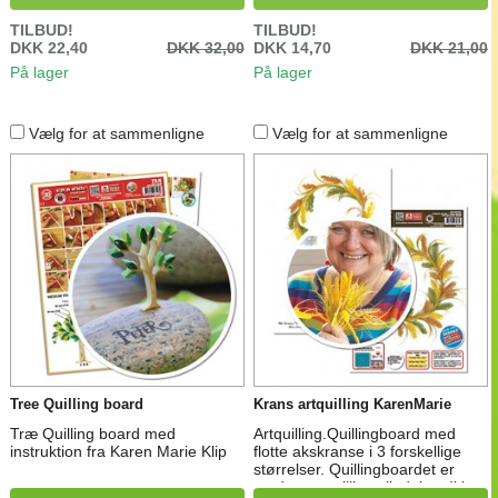
TILBUD!
TILBUD!
DKK 22,40
DKK 32,00
DKK 14,70
DKK 21,00
På lager
På lager
Vælg for at sammenligne
Vælg for at sammenligne
Tree Quilling board
Krans artquilling KarenMarie
Træ Quilling board med
Artquilling.Quillingboard med
instruktion fra Karen Marie Klip
flotte akskranse i 3 forskellige
størrelser. Quillingboardet er
med pap og lille vejledning. Ikke