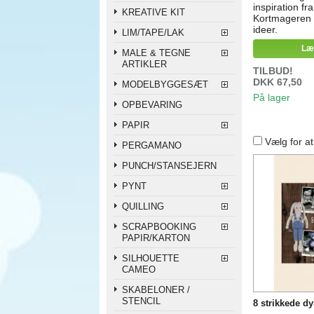
inspiration fr
KREATIVE KIT
Kortmageren 
ideer.
LIM/TAPE/LAK
Læ
MALE & TEGNE
ARTIKLER
TILBUD!
DKK 67,50
MODELBYGGESÆT
På lager
OPBEVARING
PAPIR
Vælg for a
PERGAMANO
PUNCH/STANSEJERN
PYNT
QUILLING
SCRAPBOOKING
PAPIR/KARTON
SILHOUETTE
CAMEO
SKABELONER /
STENCIL
8 strikkede d