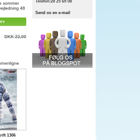
Telefon:
28 25 69 08
de sommer
ejledning 48
Send os en e-mail
urv
DKK 22,00
mmenligne
rift 1306