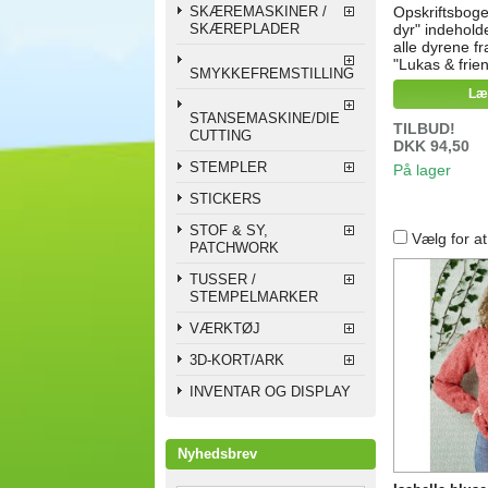
SKÆREMASKINER /
Opskriftsboge
SKÆREPLADER
dyr" indeholde
alle dyrene fr
"Lukas & frie
SMYKKEFREMSTILLING
strikke de un
Læ
samtlige opskr
kollektionen s
STANSEMASKINE/DIE
TILBUD!
og selv vælge
CUTTING
DKK 94,50
som du synte
STEMPLER
have. Med bo
På lager
opskrifter på
STICKERS
dyr:
STOF & SY,
Vælg for a
PATCHWORK
TUSSER /
STEMPELMARKER
VÆRKTØJ
3D-KORT/ARK
INVENTAR OG DISPLAY
Nyhedsbrev