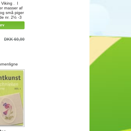
 Viking . I
der masser af
e og små piger
de nr. 2½ -3
ing Alpaca
urv
ull
DKK 60,00
mmenligne