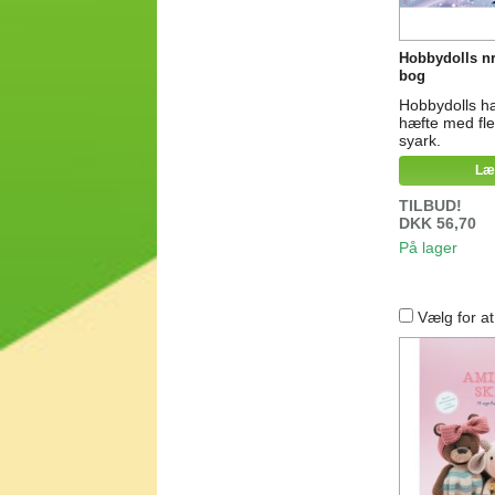
Hobbydolls nr
bog
Hobbydolls hæ
hæfte med fle
syark.
Læ
TILBUD!
DKK 56,70
På lager
Vælg for a