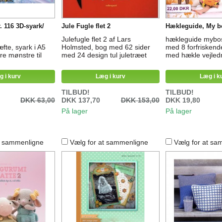
. 116 3D-syark/
Jule Fugle flet 2
Hækleguide, My b
Julefugle flet 2 af Lars
hækleguide mybo
fte, syark i A5
Holmsted, bog med 62 sider
med 8 forfriskend
re mønstre til
med 24 design tul juletræet
med hækle vejledn
g i kurv
Læg i kurv
Læg i k
TILBUD!
TILBUD!
DKK 63,00
DKK 137,70
DKK 153,00
DKK 19,80
På lager
På lager
t sammenligne
Vælg for at sammenligne
Vælg for at sa