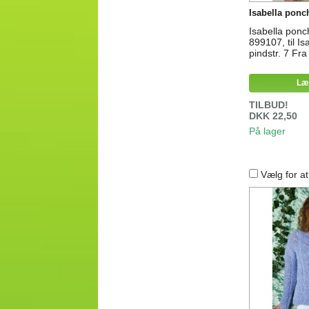
Isabella ponch
Isabella ponch
899107, til Is
pindstr. 7 Fra 
Læ
TILBUD!
DKK 22,50
På lager
Vælg for a