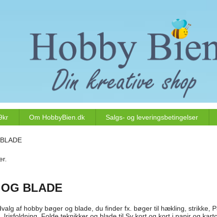
9kr
Om HobbyBien.dk
Salgs- og leveringsbetingelser
BLADE
er.
 OG BLADE
udvalg af hobby bøger og blade, du finder fx. bøger til hækling, strikke, 
 Irisfoldning, Folde teknikker og blade til Sy kort og kort i papir og kart