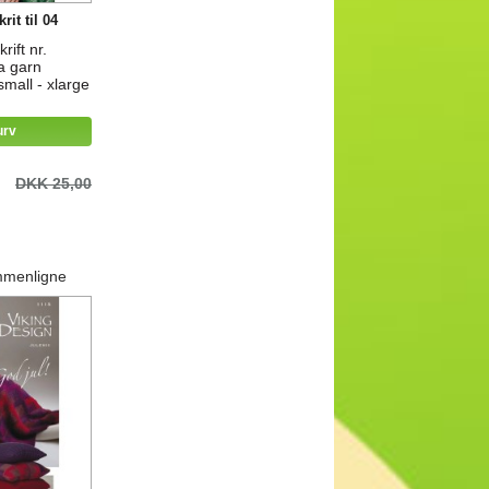
rit til 04
rift nr.
la garn
 small - xlarge
urv
DKK 25,00
mmenligne