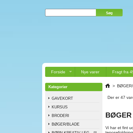
Forside
Nye varer
Fragt fra 4
>
BØGER/
Kategorier
Der er 47 var
GAVEKORT
KURSUS
BØGER
BRODERI
BØGER/BLADE
Vi har et fint 
teposefoldning,
BØRN KREATIV LEG