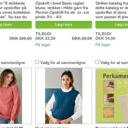
n "8 strikkede
Opskrift i bred Basis raglan
Strikke katalog fra
r opskrifter på
bluse, strikket i Hilde garn fra
dette katalog er 
a vores kollektion
Permin Opskrift fra str. xs -xxl,
opskrifter til stor
nds". Nu kan du
pinde 3½ - 4½
som passer til pin
ikke dyr med
BikingNordlys Vik
g i kurv
Læg i kurv
Læg i k
ifter fra
Fine Viking Baby 
amlet i en bog -
TILBUD!
TILBUD!
 garn og farver,
DKK 105,00
DKK 22,50
DKK 25,00
DKK 54,00
s dyrene skal
gen får du
På lager
På lager
 8 søde strikkede
t sammenligne
Vælg for at sammenligne
Vælg for at sa