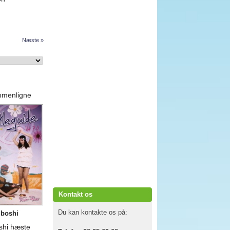
Næste »
mmenligne
Kontakt os
Du kan kontakte os på:
 boshi
shi hæste