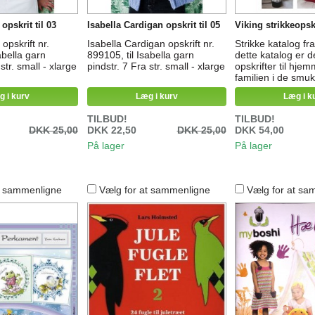
opskrit til 03
Isabella Cardigan opskrit til 05
Viking strikkeopsk
 opskrift nr.
Isabella Cardigan opskrift nr.
Strikke katalog fra
abella garn
899105, til Isabella garn
dette katalog er 
str. small - xlarge
pindstr. 7 Fra str. small - xlarge
opskrifter til hjem
familien i de smu
julefarver, passer 
g i kurv
Læg i kurv
Læg i k
2½ -5 og hæklenå
Opskrifter til . Vik
TILBUD!
TILBUD!
Viking Bjørk og V
DKK 25,00
DKK 22,50
DKK 25,00
DKK 54,00
silk
På lager
På lager
t sammenligne
Vælg for at sammenligne
Vælg for at sa