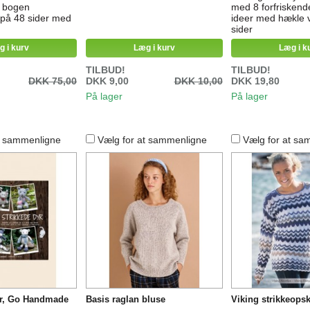
a bogen
med 8 forfrisken
på 48 sider med
ideer med hækle v
sider
g i kurv
Læg i kurv
Læg i k
TILBUD!
TILBUD!
DKK 75,00
DKK 9,00
DKK 10,00
DKK 19,80
På lager
På lager
t sammenligne
Vælg for at sammenligne
Vælg for at sa
yr, Go Handmade
Basis raglan bluse
Viking strikkeopsk