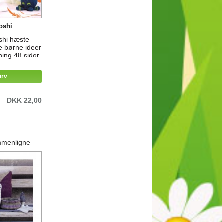
oshi
shi hæste
e børne ideer
ing 48 sider
urv
DKK 22,00
mmenligne