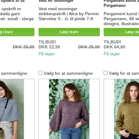
opskrit til 02
Vest m/ snoninger
Pergament kunst 
Pergamano
 opskrift nr.
Vest med snoninger
abella garn
strikkeopskrift i Alice by Permin
Pergament kunst 
str. small - xlarge
Størrelse S - xl, til pinde 7-8
Pergamano, 48 si
designs, illustrat
gode farve billed
g i kurv
Læg i kurv
Læg i k
bogens tekst er p
TILBUD!
TILBUD!
DKK 25,00
DKK 22,50
DKK 25,00
DKK 64,80
På lager
På lager
t sammenligne
Vælg for at sammenligne
Vælg for at sa