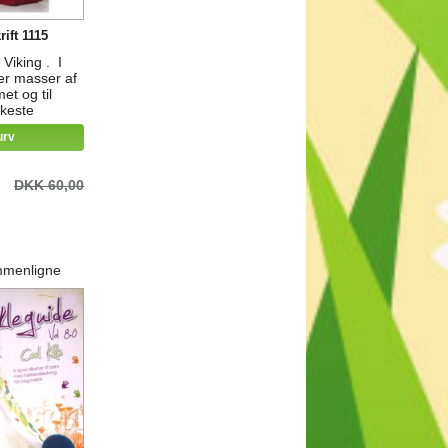
rift 1115
 Viking . I
der masser af
met og til
kkeste
til pinde nr.
urv
le 1½ - 2
ing Odin,
iking alpaka
DKK 60,00
mmenligne