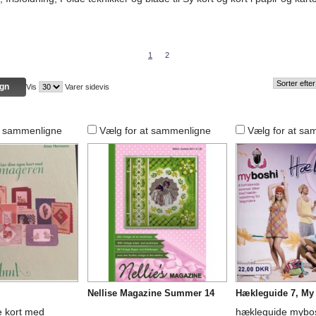
1
2
Vis
Varer sidevis
t sammenligne
Vælg for at sammenligne
Vælg for at sa
Nellise Magazine Summer 14
Hækleguide 7, My
e kort med
hækleguide mybo