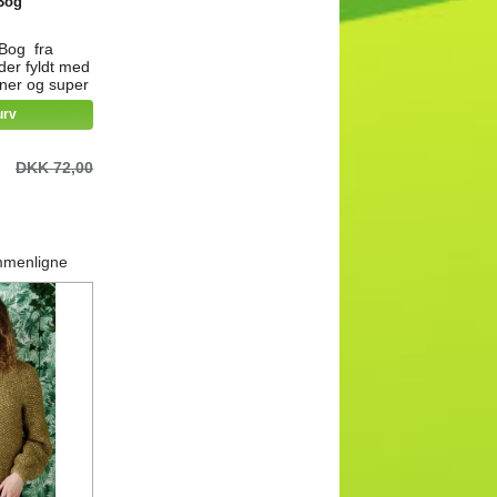
Bog
Bog fra
der fyldt med
ioner og super
er OBS;
urv
å Hollandsk
DKK 72,00
mmenligne