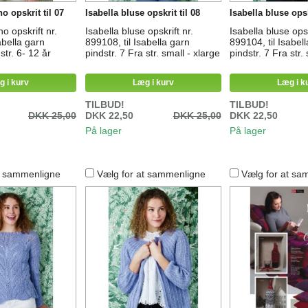
o opskrit til 07
Isabella bluse opskrit til 08
Isabella bluse opsk
o opskrift nr.
Isabella bluse opskrift nr.
Isabella bluse opsk
abella garn
899108, til Isabella garn
899104, til Isabel
str. 6- 12 år
pindstr. 7 Fra str. small - xlarge
pindstr. 7 Fra str.
g i kurv
Læg i kurv
Læg i k
TILBUD!
TILBUD!
DKK 25,00
DKK 22,50
DKK 25,00
DKK 22,50
På lager
På lager
t sammenligne
Vælg for at sammenligne
Vælg for at sa