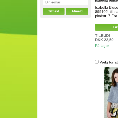
Isabella bluse 
Isabella Bluse
899102, til Is
pindstr. 7 Fra 
Læ
TILBUD!
DKK 22,50
På lager
Vælg for a