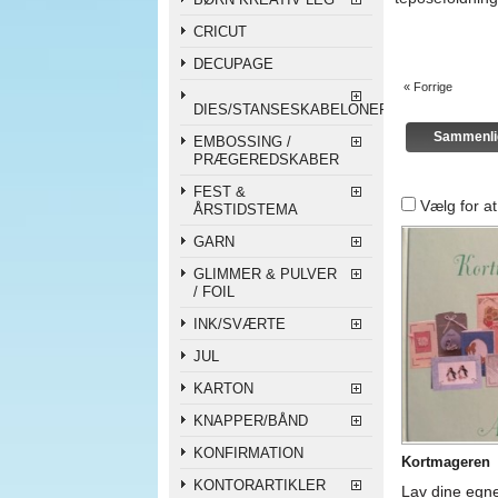
CRICUT
DECUPAGE
« Forrige
DIES/STANSESKABELONER
EMBOSSING /
PRÆGEREDSKABER
FEST &
Vælg for a
ÅRSTIDSTEMA
GARN
GLIMMER & PULVER
/ FOIL
INK/SVÆRTE
JUL
KARTON
KNAPPER/BÅND
KONFIRMATION
Kortmageren
KONTORARTIKLER
Lav dine egn