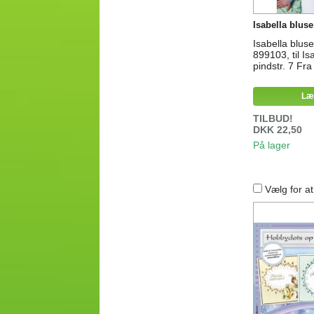
Isabella bluse 
Isabella bluse
899103, til Is
pindstr. 7 Fra 
Læ
TILBUD!
DKK 22,50
På lager
Vælg for a