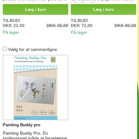
en høj glans
Mål. 33 x 33 cm
Læg i kurv
Læg i kurv
TILBUD!
TILBUD!
DKK 22,50
DKK 25,00
DKK 72,00
DKK 80,00
På lager
På lager
Vælg for at sammenligne
Painting Buddy pro
Painting Buddy Pro, En
professionel måde at farvelægge