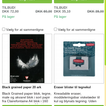
TILBUD!
TILBUD!
DKK 72,00
DKK 80,00
DKK 35,10
DKK 39,00
På lager
På lager
Vælg for at sammenligne
Vælg for at sammenligne
Black grained paper 20 ark
Eraser blister til tegnekul
Black Grained paper blok, tegne,
Kneadable eraser,
male og akvarel blok i sort papir
moddeleringsbar viskelæder til
fra Clairefontaine A4 blok i 160
kul og blynats tegning. Uden
grams akvarelpapir x 20 sider
latex