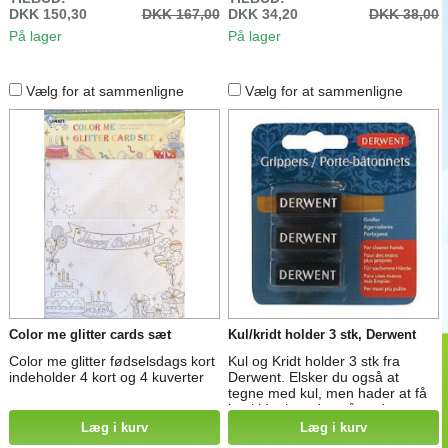
DKK 150,30
DKK 167,00
DKK 34,20
DKK 38,00
På lager
På lager
Vælg for at sammenligne
Vælg for at sammenligne
Color me glitter cards sæt
Kul/kridt holder 3 stk, Derwent
Color me glitter fødselsdags kort
Kul og Kridt holder 3 stk fra
indeholder 4 kort og 4 kuverter
Derwent. Elsker du også at
tegne med kul, men hader at få
beskidte hænder, så er denne
holder lige det du søger.
Læg i kurv
Læg i kurv