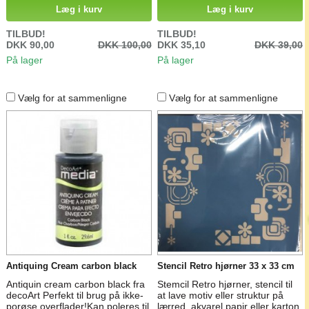
Læg i kurv
Læg i kurv
TILBUD!
TILBUD!
DKK 90,00
DKK 100,00
DKK 35,10
DKK 39,00
På lager
På lager
Vælg for at sammenligne
Vælg for at sammenligne
Antiquing Cream carbon black
Stencil Retro hjørner 33 x 33 cm
Antiquin cream carbon black fra
Stemcil Retro hjørner, stencil til
decoArt Perfekt til brug på ikke-
at lave motiv eller struktur på
porøse overflader!Kan poleres til
lærred, akvarel papir eller karton