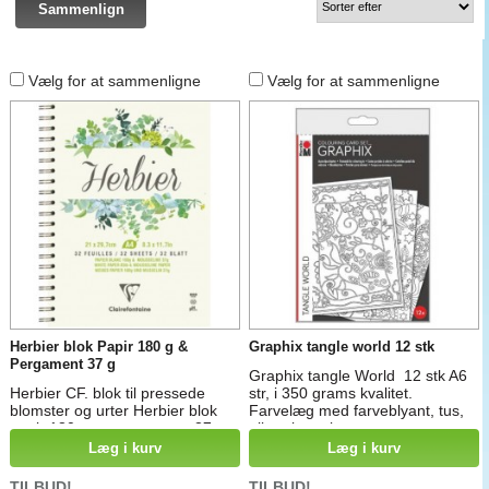
Vælg for at sammenligne
Vælg for at sammenligne
Herbier blok Papir 180 g &
Graphix tangle world 12 stk
Pergament 37 g
Graphix tangle World 12 stk A6
Herbier CF. blok til pressede
str, i 350 grams kvalitet.
blomster og urter Herbier blok
Farvelæg med farveblyant, tus,
papir 180 g og pergament 37 g
eller akvarel.
´s kvalitet i 32 siders blok
Læg i kurv
Læg i kurv
TILBUD!
TILBUD!