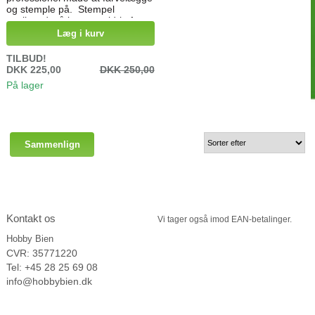
og stemple på. Stempel
spejlvendt så let som aldrig før.
Læg i kurv
TILBUD!
DKK 225,00
DKK 250,00
På lager
Kontakt os
Vi tager
også imod EAN-betalinger.
Hobby Bien
CVR: 35771220
Tel: +45 28 25 69 08
info@hobbybien.dk