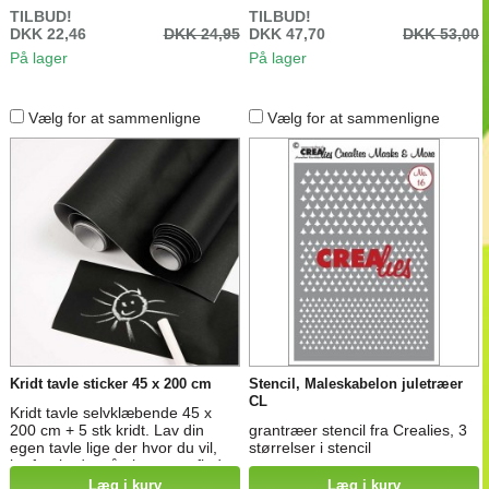
TILBUD!
TILBUD!
DKK 22,46
DKK 24,95
DKK 47,70
DKK 53,00
På lager
På lager
Vælg for at sammenligne
Vælg for at sammenligne
Kridt tavle sticker 45 x 200 cm
Stencil, Maleskabelon juletræer
CL
Kridt tavle selvklæbende 45 x
200 cm + 5 stk kridt. Lav din
grantræer stencil fra Crealies, 3
egen tavle lige der hvor du vil,
størrelser i stencil
hæfter bedst på glatte overflader.
Læg i kurv
Læg i kurv