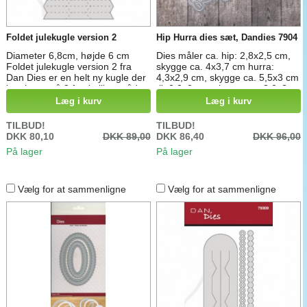
Foldet julekugle version 2
Hip Hurra dies sæt, Dandies 7904
Diameter 6,8cm, højde 6 cm
Dies måler ca. hip: 2,8x2,5 cm,
Foldet julekugle version 2 fra
skygge ca. 4x3,7 cm hurra:
Dan Dies er en helt ny kugle der
4,3x2,9 cm, skygge ca. 5,5x3 cm
kan laves på 2 forskellige måder
til: 2,2x2 cm, skygge ca. 3,2x3
med vidt forskellige resultater.
cm jer: 2x2 cm, skygge ca.
Læg i kurv
Læg i kurv
Saml kuglen som en mere
3,2x3,2 cm fra: 2,2x2,4 cm,
løgformet julekugle eller som et
skygge ca. 3,3x3,5 cm os:
TILBUD!
TILBUD!
mere fladt ophæng.
1,5x1,2 cm, skygge ca. 2,6x2,3
DKK 80,10
DKK 89,00
DKK 86,40
DKK 96,00
cm mig: 3x1,8 cm, skygge ca.
På lager
På lager
4,1x2,9 cm flag: 1,1x0,8 cm,
1,4x1,1 cm, 2,1x1,6 cm
Vælg for at sammenligne
Vælg for at sammenligne