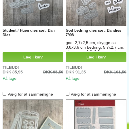
Student / Huen dies sæt, Dan
God bedring dies sæt, Dandies
Dies
7908
god: 2,7x2,5 cm, skygge ca.
3,8x3,6 cm bedring: 5,7x2,7 cm,
skygge ca. 6,8x3,8 cm tænker:
5,3x2,1 cm, skygge ca. 6,4x3,2
Læg i kurv
Læg i kurv
cm på: 2,1x2 cm, skygge ca.
3,2x3,1 cm dig: 2,4x2,6 cm,
TILBUD!
TILBUD!
skygge ca. 3,5x3,7 cm en:
DKK 85,95
DKK 95,50
DKK 91,35
DKK 101,50
1,8x0,9 cm, skygge ca. 2,9x2 cm
På lager
På lager
sidste: 3,7x2,2 cm, skygge ca.
4,8x3,3 cm hilsen: 4,7x2,1 cm,
skygge ca. 5,8x3,2 cm
Vælg for at sammenligne
Vælg for at sammenligne