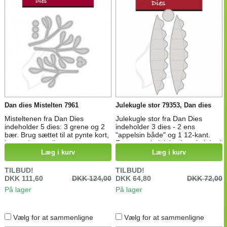
Dan dies Mistelten 7961
Julekugle stor 79353, Dan dies
Misteltenen fra Dan Dies
Julekugle stor fra Dan Dies
indeholder 5 dies: 3 grene og 2
indeholder 3 dies - 2 ens
bær. Brug sættet til at pynte kort,
"appelsin både" og 1 12-kant.
lave ophæng eller som
For at samle julekuglen skal der i
dekoration på f.eks. julegaver.
alt bruges 12 "appelsin både", så
Læg i kurv
Læg i kurv
Dies måler ca.: Stor gren: 11x7,3
de 2 ens dies gør at du hurtigere
cm 3 bær: 1,7x1,9 cm
kan få skåret ud til dine kugler.
TILBUD!
TILBUD!
DKK 111,60
DKK 124,00
DKK 64,80
DKK 72,00
På lager
På lager
Vælg for at sammenligne
Vælg for at sammenligne