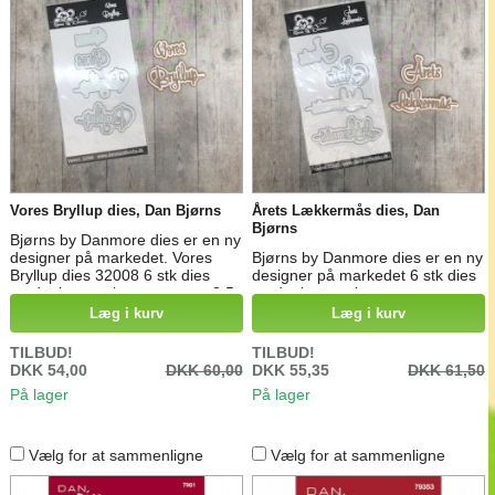
Vores Bryllup dies, Dan Bjørns
Årets Lækkermås dies, Dan
Bjørns
Bjørns by Danmore dies er en ny
designer på markedet. Vores
Bjørns by Danmore dies er en ny
Bryllup dies 32008 6 stk dies
designer på markedet 6 stk dies
med tekst og skygger, størst 3,5
med tekst og skygger
x 7,5 cm
Læg i kurv
Læg i kurv
TILBUD!
TILBUD!
DKK 54,00
DKK 60,00
DKK 55,35
DKK 61,50
På lager
På lager
Vælg for at sammenligne
Vælg for at sammenligne