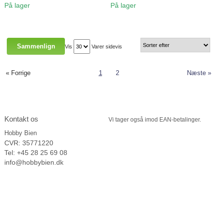
På lager
På lager
træet.
ca.: Flet: 14,5x14 cm Hank:
0,4x15 cm
Vis
Varer sidevis
« Forrige
1
2
Næste »
Kontakt os
Vi tager
også imod EAN-betalinger.
Hobby Bien
CVR: 35771220
Tel: +45 28 25 69 08
info@hobbybien.dk