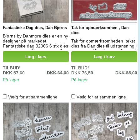
Fantastiske Dag dies, Dan Bjørns
Tak for opmærksomhen , Dan
dies
Bjørns by Danmore dies er en ny
designer på markedet.
Tak for opmærksomheden tekst
Fantastiske dag 32006 6 stk dies
dies fra Dan dies til udstansning i
med tekst og skygger, størst 3 x
stansemaskiner i materialer op til
9 cm
hæjest 2 mm
Læg i kurv
Læg i kurv
TILBUD!
TILBUD!
DKK 57,60
DKK 64,00
DKK 76,50
DKK 85,00
På lager
På lager
Vælg for at sammenligne
Vælg for at sammenligne