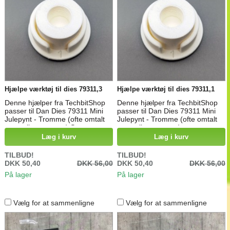
Hjælpe værktøj til dies 79311,3
Hjælpe værktøj til dies 79311,1
Denne hjælper fra TechbitShop
Denne hjælper fra TechbitShop
passer til Dan Dies 79311 Mini
passer til Dan Dies 79311 Mini
Julepynt - Tromme (ofte omtalt
Julepynt - Tromme (ofte omtalt
som mikro tromme).Sættet
som mikro tromme).
indeholder 1 str 3 bundplade, 1
Læg i kurv
Læg i kurv
cylinder med gevind
TILBUD!
TILBUD!
DKK 50,40
DKK 56,00
DKK 50,40
DKK 56,00
På lager
På lager
Vælg for at sammenligne
Vælg for at sammenligne