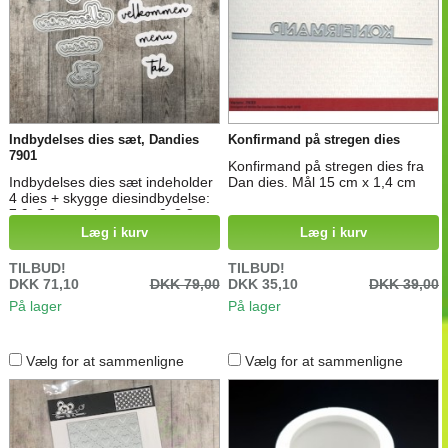
Indbydelses dies sæt, Dandies
Konfirmand på stregen dies
7901
Konfirmand på stregen dies fra
Indbydelses dies sæt indeholder
Dan dies. Mål 15 cm x 1,4 cm
4 dies + skygge diesindbydelse:
7,9x2,6 cm, skygge ca. 9x3,8 cm
velkommen: 9,3x2 cm, skygge
Læg i kurv
Læg i kurv
ca. 9,5x3,1 cm menu: 4,1x0,9
cm, skygge ca. 5,3x2 cm tak:
TILBUD!
TILBUD!
2,8x2 cm, skygge ca. 3,8x3 cm
DKK 71,10
DKK 79,00
DKK 35,10
DKK 39,00
På lager
På lager
Vælg for at sammenligne
Vælg for at sammenligne