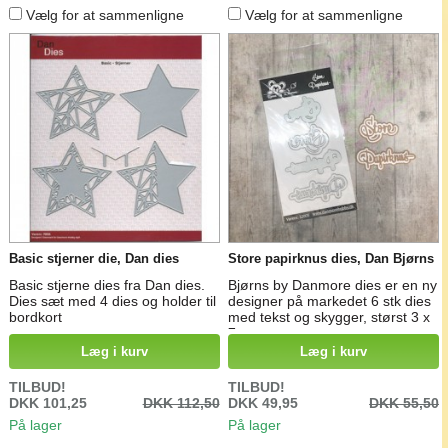
Vælg for at sammenligne
Vælg for at sammenligne
Basic stjerner die, Dan dies
Store papirknus dies, Dan Bjørns
Basic stjerne dies fra Dan dies.
Bjørns by Danmore dies er en ny
Dies sæt med 4 dies og holder til
designer på markedet 6 stk dies
bordkort
med tekst og skygger, størst 3 x
7 cm
Læg i kurv
Læg i kurv
TILBUD!
TILBUD!
DKK 101,25
DKK 112,50
DKK 49,95
DKK 55,50
På lager
På lager