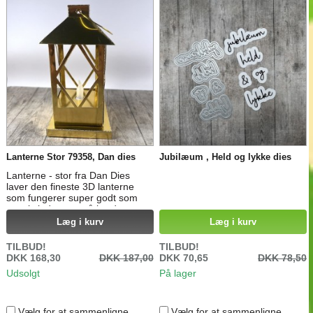
Lanterne Stor 79358, Dan dies
Jubilæum , Held og lykke dies
Lanterne - stor fra Dan Dies
laver den fineste 3D lanterne
som fungerer super godt som
pynt i vinduer og på borde, og er
designet til at kune indeholde et
Læg i kurv
Læg i kurv
standard LED fyrfadslys.
Lanternen kan også bruges som
TILBUD!
TILBUD!
gaveæske hvis du sætter et
DKK 168,30
DKK 187,00
DKK 70,65
DKK 78,50
stykke papir på bagsiden af
Udsolgt
På lager
vinduerne. Den færdige lanterne
måler ca.: Højde: 14,5 cm
Bredde: 7,5 cm Dybde: 7,5 cm
Vælg for at sammenligne
Vælg for at sammenligne