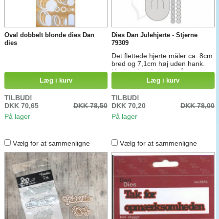
Oval dobbelt blonde dies Dan
Dies Dan Julehjerte - Stjerne
dies
79309
Det flettede hjerte måler ca. 8cm
bred og 7,1cm høj uden hank.
Hanken kan f.eks. også bruges
som pynt på kort.
Læg i kurv
Læg i kurv
TILBUD!
TILBUD!
DKK 70,65
DKK 78,50
DKK 70,20
DKK 78,00
På lager
På lager
Vælg for at sammenligne
Vælg for at sammenligne