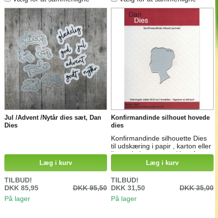
Jul /Advent /Nytår dies sæt, Dan
Konfirmandinde silhouet hovede
Dies
dies
Konfirmandinde silhouette Dies
til udskæring i papir , karton eller
lignende i stansemaskiner fra
Dan dies
Læg i kurv
Læg i kurv
TILBUD!
TILBUD!
DKK 85,95
DKK 95,50
DKK 31,50
DKK 35,00
På lager
På lager