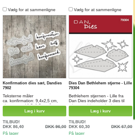
Vælg for at sammenligne
Vælg for at sammenligne
Konfirmation dies sæt, Dandies
Dies Dan Bethlehem stjerne - Lille
7902
79304
Teksterne måler
Bethlehem stjernen - Lille fra
ca. konfirmation: 9,4x2,5 cm,
Dan Dies indeholder 3 dies til
skygge ca. 10,5x3,5 cm årets:
stjerne spidser og 4 stjerne
3,1x1,9 cm, skygge ca. 4,2x3 cm
diesLang spids: ca. 7,3cm
Læg i kurv
Læg i kurv
kære: 3,5x2,8 cm, skygge ca.
Mellem Spids: ca. 5,6cm Kort
4,6x konfirmand: 8,8x2,6 cm,
spids: ca. 3,8cm
TILBUD!
TILBUD!
skygge ca. 9,9x3,8 cm
DKK 86,40
DKK 96,00
DKK 60,30
DKK 67,00
På lager
På lager