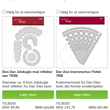
Vælg for at sammenligne
Vælg for at sammenligne
Dies Dan Julekugle med reflektor
Dan dies kræmmerhus Flettet
stor 79306
7958
Diameter ca. 8,6cm Julekugle
Kræmmerhuset fra Dan Dies
med reflektor fra Dan Dies laver
laver det fineste smalle/spidse
retro julekugler med reflektor -
kræmmerhus. Sættet indeholder
dvs. kuglen på den ene side
dies: Flet, kantbånd og hank.
Læg i kurv
Læg i kurv
buer indad og hvis den del er
Brug f.eks. flet die til at lave et
lavet med f.eks. blankt
kræmmerhus med huller i, eller
TILBUD!
TILBUD!
karton/papir, kan det på
kombiner med basen fra Dan
DKK 99,90
DKK 111,00
DKK 141,75
DKK 157,50
smukkeste vis reflekter lyset fra
Dies 7957 Kræmmerhus måler