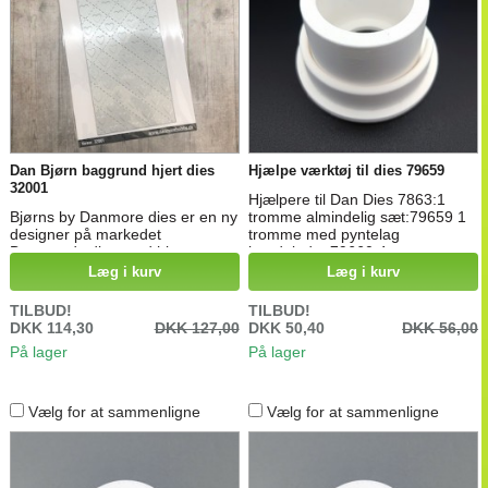
Dan Bjørn baggrund hjert dies
Hjælpe værktøj til dies 79659
32001
Hjælpere til Dan Dies 7863:1
Bjørns by Danmore dies er en ny
tromme almindelig sæt:79659 1
designer på markedet
tromme med pyntelag
Baggrunds dies med hjerte og
bundplade: 79660 4 trommer
stitch mønster måler 10 x 21 cm
almindelig sæt:79661 4 trommer
Læg i kurv
Læg i kurv
med pyntelag bundplade:79662
TILBUD!
TILBUD!
DKK 114,30
DKK 127,00
DKK 50,40
DKK 56,00
På lager
På lager
Vælg for at sammenligne
Vælg for at sammenligne