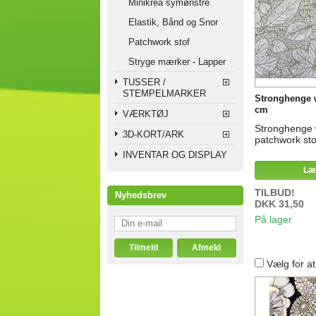
Minikrea symønstre
Elastik, Bånd og Snor
Patchwork stof
Stryge mærker - Lapper
TUSSER /
STEMPELMARKER
Stronghenge 
cm
VÆRKTØJ
Stronghenge
3D-KORT/ARK
patchwork sto
INVENTAR OG DISPLAY
Læ
TILBUD!
Nyhedsbrev
DKK 31,50
På lager
Vælg for a