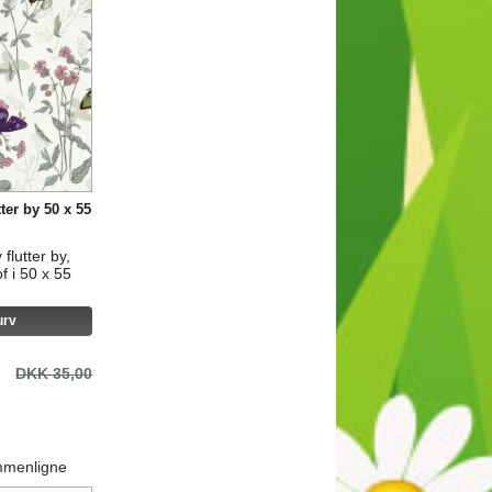
ter by 50 x 55
flutter by,
 i 50 x 55
urv
DKK 35,00
mmenligne