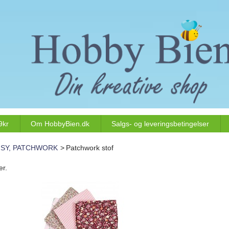
9kr
Om HobbyBien.dk
Salgs- og leveringsbetingelser
 SY, PATCHWORK
>
Patchwork stof
er.