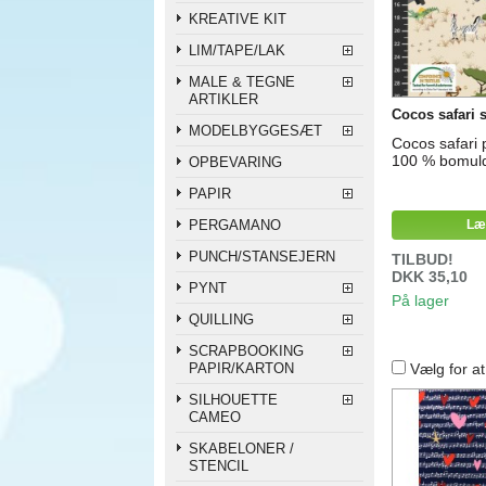
KREATIVE KIT
LIM/TAPE/LAK
MALE & TEGNE
ARTIKLER
Cocos safari 
MODELBYGGESÆT
Cocos safari 
100 % bomuld
OPBEVARING
PAPIR
PERGAMANO
Læ
PUNCH/STANSEJERN
TILBUD!
DKK 35,10
PYNT
På lager
QUILLING
SCRAPBOOKING
PAPIR/KARTON
Vælg for a
SILHOUETTE
CAMEO
SKABELONER /
STENCIL