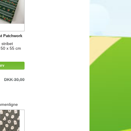
st Patchwork
stribet
r 50 x 55 cm
urv
DKK 30,00
mmenligne