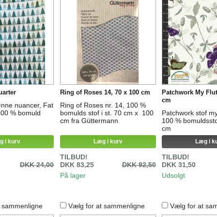
uarter
Ring of Roses 14, 70 x 100 cm
Patchwork My Flut
cm
ønne nuancer, Fat
Ring of Roses nr. 14, 100 %
 100 % bomuld
bomulds stof i st. 70 cm x 100
Patchwork stof my 
cm fra Güttermann
100 % bomuldsstof
cm
g i kurv
Læg i kurv
Læg i k
TILBUD!
TILBUD!
DKK 24,00
DKK 83,25
DKK 92,50
DKK 31,50
På lager
Udsolgt
t sammenligne
Vælg for at sammenligne
Vælg for at sa