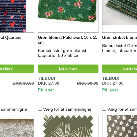
Fat Quarters
Grøn blomst Patchwork 50 x 55
Grøn stribet blom
cm
Bomuldsstof Grøn 
Bomuldsstof grøn blomst,
blomst, fatquarte
fatquarter 50 x 55 cm
g i kurv
Læg i kurv
Læg i k
TILBUD!
TILBUD!
DKK 30,00
DKK 27,00
DKK 30,00
DKK 27,00
På lager
På lager
t sammenligne
Vælg for at sammenligne
Vælg for at sa