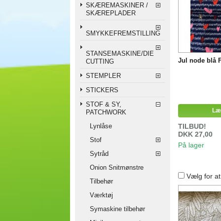
SKÆREMASKINER /
SKÆREPLADER
SMYKKEFREMSTILLING
STANSEMASKINE/DIE
Jul node blå 
CUTTING
STEMPLER
STICKERS
STOF & SY,
Læ
PATCHWORK
Lynlåse
TILBUD!
DKK 27,00
Stof
På lager
Sytråd
Onion Snitmønstre
Vælg for a
Tilbehør
Værktøj
Symaskine tilbehør