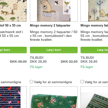
stof 50 x 55 cm
Mingo memory 2 fatquarter
Mingo memory fat
patchwork stof i
Mingo memory 2 faquarter / 50
Mingo memory faq
 50 x 55 cm
x 55 cm , bomuldsstof i den
55 cm , bomuldsst
fineste kvalitet.
fineste kvalitet.
g i kurv
Læg i kurv
Læg i k
TILBUD!
TILBUD!
DKK 39,00
DKK 28,80
DKK 32,00
DKK 28,80
På lager
På lager
t sammenligne
Vælg for at sammenligne
Vælg for at sa