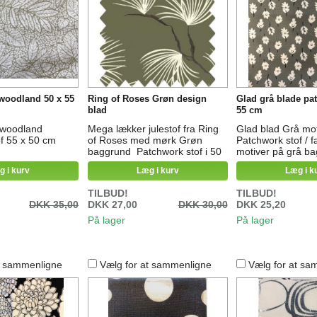
woodland 50 x 55
Ring of Roses Grøn design
Glad grå blade pa
blad
55 cm
 woodland
Mega lækker julestof fra Ring
Glad blad Grå mot
f 55 x 50 cm
of Roses med mørk Grøn
Patchwork stof / f
baggrund Patchwork stof i 50
motiver på grå b
x 55 cm Material: 100 %
% Bomuld
g i kurv
Læg i kurv
Læg i k
Cotton Line 30°C fine wash.
TILBUD!
TILBUD!
DKK 35,00
DKK 27,00
DKK 30,00
DKK 25,20
På lager
På lager
t sammenligne
Vælg for at sammenligne
Vælg for at sa