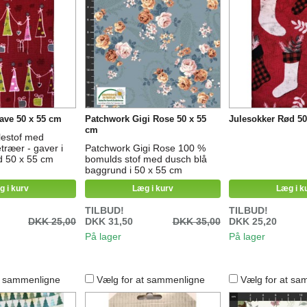
gave 50 x 55 cm
Patchwork Gigi Rose 50 x 55
Julesokker Rød 50
cm
lestof med
etræer - gaver i
Patchwork Gigi Rose 100 %
 50 x 55 cm
bomulds stof med dusch blå
baggrund i 50 x 55 cm
g i kurv
Læg i kurv
Læg i k
TILBUD!
TILBUD!
DKK 25,00
DKK 31,50
DKK 35,00
DKK 25,20
På lager
På lager
t sammenligne
Vælg for at sammenligne
Vælg for at sa