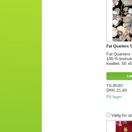
Fat Quarters 
Fat Quarters
100 % bomuld
kvalitet, 50 
Læ
TILBUD!
DKK 21,60
På lager
Vælg for a