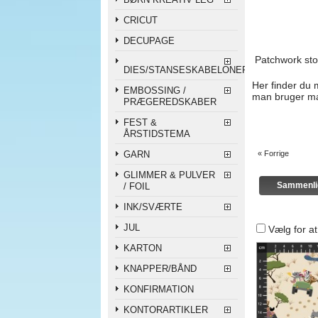
CRICUT
DECUPAGE
Patchwork sto
DIES/STANSESKABELONER
Her finder du 
EMBOSSING /
man bruger ma
PRÆGEREDSKABER
FEST &
ÅRSTIDSTEMA
GARN
« Forrige
GLIMMER & PULVER
/ FOIL
INK/SVÆRTE
JUL
Vælg for a
KARTON
KNAPPER/BÅND
KONFIRMATION
KONTORARTIKLER