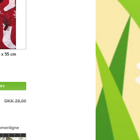
 x 55 cm
urv
DKK 28,00
mmenligne