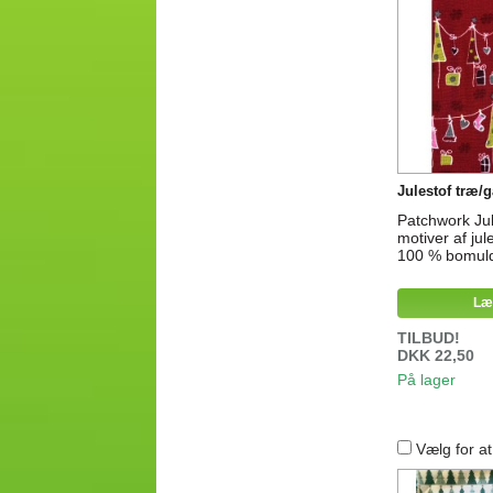
Julestof træ/
Patchwork Ju
motiver af jul
100 % bomuld
Læ
TILBUD!
DKK 22,50
På lager
Vælg for a