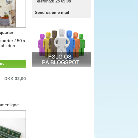
Telefon:
28 25 69 08
Send os en e-mail
quarter
uarter / 50 x
of i den
urv
DKK 32,00
mmenligne