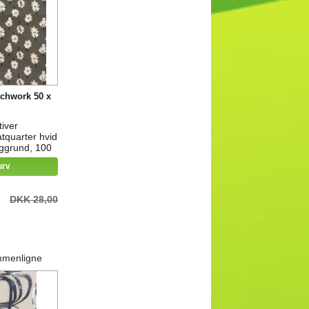
tchwork 50 x
iver
atquarter hvid
aggrund, 100
urv
DKK 28,00
mmenligne