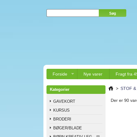
Forside
Nye varer
Fragt fra 4
>
STOF &
Kategorier
Der er 90 var
GAVEKORT
KURSUS
BRODERI
BØGER/BLADE
BØRN KREATIV LEG