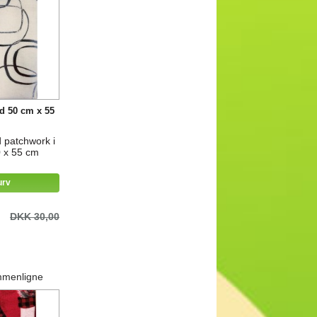
id 50 cm x 55
id patchwork i
 x 55 cm
urv
DKK 30,00
mmenligne