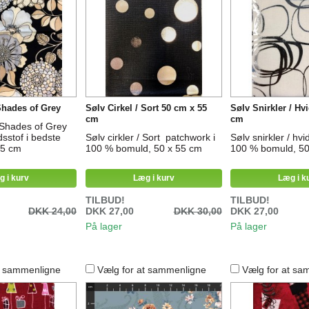
Shades of Grey
Sølv Cirkel / Sort 50 cm x 55
Sølv Snirkler / Hv
cm
cm
 Shades of Grey
sstof i bedste
Sølv cirkler / Sort patchwork i
Sølv snirkler / hv
x55 cm
100 % bomuld, 50 x 55 cm
100 % bomuld, 50
g i kurv
Læg i kurv
Læg i k
TILBUD!
TILBUD!
DKK 24,00
DKK 27,00
DKK 30,00
DKK 27,00
På lager
På lager
t sammenligne
Vælg for at sammenligne
Vælg for at sa