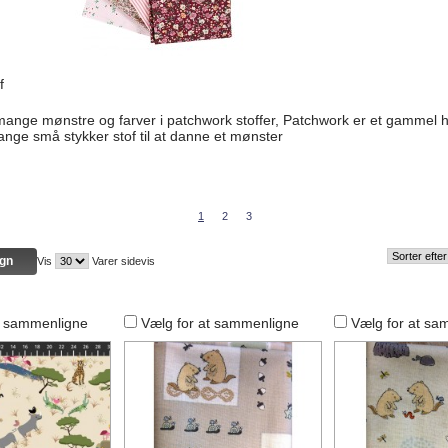
f
mange mønstre og farver i patchwork stoffer, Patchwork er et gammel
nge små stykker stof til at danne et mønster
1
2
3
Vis
Varer sidevis
t sammenligne
Vælg for at sammenligne
Vælg for at sa