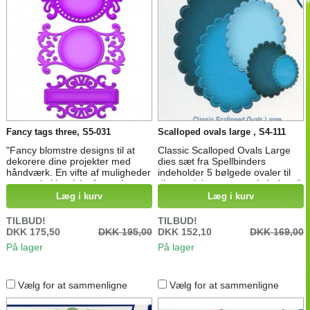
Fancy tags three, S5-031
Scalloped ovals large , S4-111
"Fancy blomstre designs til at
Classic Scalloped Ovals Large
dekorere dine projekter med
dies sæt fra Spellbinders
håndværk. En vifte af muligheder
indeholder 5 bølgede ovaler til
venter de klassiske formede
dine projekter, stanseskabelon til
centre. Parre dem med
udstansning i stansemaskiner.
Læg i kurv
Læg i kurv
Nestabilities® og lagre med
Mål: fra 2,1 cm x 2,9 cm til 7,8
stempling eller håndskrevne
cm x 10 cm
TILBUD!
TILBUD!
følelser Die Størrelser: 1: Oval: 2
DKK 175,50
DKK 195,00
DKK 152,10
DKK 169,00
x 3⅜ " 2: Circular: 2 x 3 ¾ "; 3:
På lager
På lager
rektangulær: 1⅞ x 3⅛ "
Vælg for at sammenligne
Vælg for at sammenligne