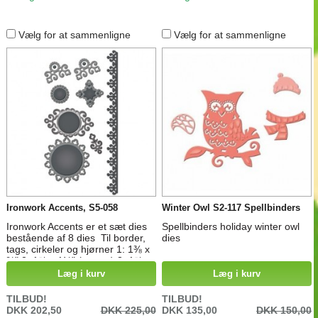
Tag LG: 3⅞ x 1 ½ "( 1¾ x 1⅛")
Oval Tag SM: 1 ¼ x...
Vælg for at sammenligne
Vælg for at sammenligne
Ironwork Accents, S5-058
Winter Owl S2-117 Spellbinders
Ironwork Accents er et sæt dies
Spellbinders holiday winter owl
bestående af 8 dies Til border,
dies
tags, cirkeler og hjørner 1: 1⅜ x
¾" 2: 1⅝ x 1⅛" (corner) 3: 1⅝ x
1⅛" (corner) 4: 1⅛" 5: 1⅝" 6: 3 x
Læg i kurv
Læg i kurv
1¾" 7: 2⅞" 8: ¾ x 9"
TILBUD!
TILBUD!
DKK 202,50
DKK 225,00
DKK 135,00
DKK 150,00