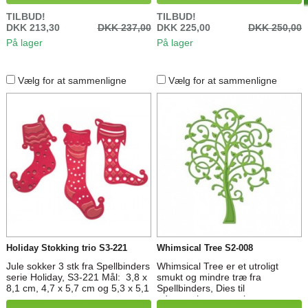
Swag: 3,2 x 9,5 cm
TILBUD!
TILBUD!
DKK 213,30
DKK 237,00
DKK 225,00
DKK 250,00
På lager
På lager
Vælg for at sammenligne
Vælg for at sammenligne
Holiday Stokking trio S3-221
Whimsical Tree S2-008
Jule sokker 3 stk fra Spellbinders
Whimsical Tree er et utroligt
serie Holiday, S3-221 Mål: 3,8 x
smukt og mindre træ fra
8,1 cm, 4,7 x 5,7 cm og 5,3 x 5,1
Spellbinders, Dies til
cm
udstansning, prægning og som