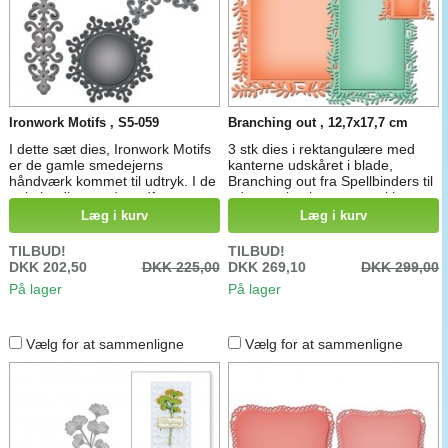
Ironwork Motifs , S5-059
Branching out , 12,7x17,7 cm
I dette sæt dies, Ironwork Motifs
3 stk dies i rektangulære med
er de gamle smedejerns
kanterne udskåret i blade,
håndværk kommet til udtryk. I de
Branching out fra Spellbinders til
enkelte dies, er der udført
udstansning i stansemaskiner.
detaljerede mønstre som vil give
Mål. udskåret 8,3 cm x 5 cm,
Læg i kurv
Læg i kurv
liv til dine kort eller scrapbooking
12,7 cm x 6,2 cm og 16,5 cm x
projekter. Spellbinders®
12 cm
TILBUD!
TILBUD!
Shapeabilities® cut, prægning og
DKK 202,50
DKK 225,00
DKK 269,10
DKK 299,00
stencil med en enkelt die
På lager
På lager
skabelon. Omtrentlige Die
Skabelon Størrelser: 1: ⅞ " 2:
1½ " 3: 3⅜ x 1¼ " 4:...
Vælg for at sammenligne
Vælg for at sammenligne