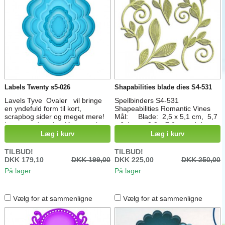
Labels Twenty s5-026
Shapabilities blade dies S4-531
Lavels Tyve Ovaler vil bringe
Spellbinders S4-531
en yndefuld form til kort,
Shapeabilities Romantic Vines
scrapbog sider og meget mere!
Mål: Blade: 2,5 x 5,1 cm, 5,7
Lagre med ovaler, Mega ovaler,
x 6,4 cm, 3,8 x 7,0 cm, 4,4 x
rektangler, cirkler for at tilføje
10,2 cm
Læg i kurv
Læg i kurv
dimension og drama.Forskellen
mellem die skabelon størrelser
TILBUD!
TILBUD!
inden for en Nestabilities® sæt er
DKK 179,10
DKK 199,00
DKK 225,00
DKK 250,00
½ ", som bliver en ¼" grænse,
På lager
På lager
når lagdeling. Die Skabelon
Størrelser: 1: ⅞ x 1 ¼ " 2: 1 ½ x
2⅛ " 3:...
Vælg for at sammenligne
Vælg for at sammenligne