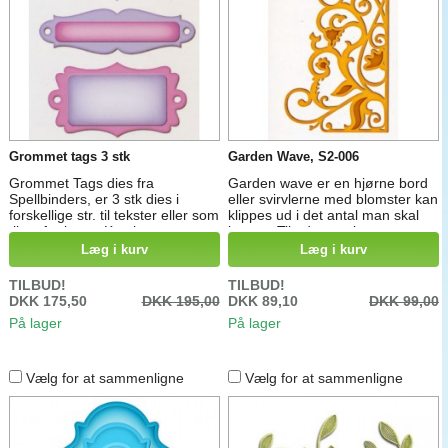
Grommet tags 3 stk
Garden Wave, S2-006
Grommet Tags dies fra
Garden wave er en hjørne bord
Spellbinders, er 3 stk dies i
eller svirvlerne med blomster kan
forskellige str. til tekster eller som
klippes ud i det antal man skal
til og fra kort . Kan bruges
bruge. Til udstansning,
individuelt eller udskære eller
embossing / prægning og som
Læg i kurv
Læg i kurv
distresse midten for stærre
stencil, bruges i stansemaskiner
effekt. Mål : 2 cm x 8 cm , 3 cm
til udstansning. Mål: 5 cm x 9,7
TILBUD!
TILBUD!
x 7 cm og 3,5 cm x 7,5 cm
cm
DKK 175,50
DKK 195,00
DKK 89,10
DKK 99,00
På lager
På lager
Vælg for at sammenligne
Vælg for at sammenligne