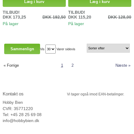
stensil. Bruges i stansemaskiner
Læg i kurv
Læg i kurv
fx. Grand Calibur maskinen fra
Spellbinders. Mål: 6 cm x 8 cm
TILBUD!
TILBUD!
DKK 173,25
DKK 192,50
DKK 115,20
DKK 128,00
På lager
På lager
Vis
Varer sidevis
« Forrige
1
2
Næste »
Kontakt os
Vi tager
også imod EAN-betalinger.
Hobby Bien
CVR: 35771220
Tel: +45 28 25 69 08
info@hobbybien.dk