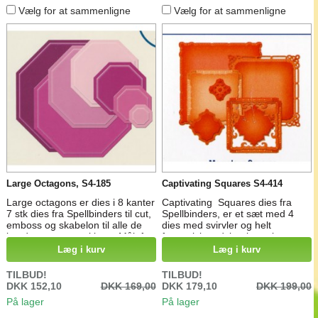
Vælg for at sammenligne
Vælg for at sammenligne
Large Octagons, S4-185
Captivating Squares S4-414
Large octagons er dies i 8 kanter
Captivating Squares dies fra
7 stk dies fra Spellbinders til cut,
Spellbinders, er et sæt med 4
emboss og skabelon til alle de
dies med svirvler og helt
kendte stansemaskiner. Mål: fra
fantastiske udskæringer i
2 x 2 cm til 9,5 x 9,5 cm
kanterne, de kan mixes og
Læg i kurv
Læg i kurv
matches i lagringer på skrå og
lige oven på hinanden . Til
TILBUD!
TILBUD!
udstansning og prægning i
DKK 152,10
DKK 169,00
DKK 179,10
DKK 199,00
stansemaskiner Mål: fra 5,3 cm
På lager
På lager
til 10,2 cm