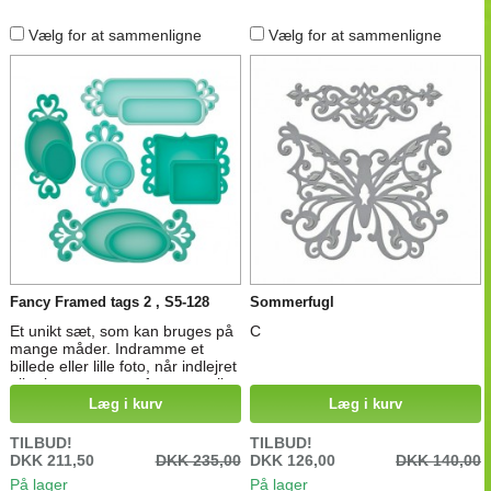
Vælg for at sammenligne
Vælg for at sammenligne
Fancy Framed tags 2 , S5-128
Sommerfugl
Et unikt sæt, som kan bruges på
C
mange måder. Indramme et
billede eller lille foto, når indlejret
eller bruge som en fancy tag til
en hilsen . Spellbinders®
Læg i kurv
Læg i kurv
Shapeabilities® die skære,
prægning og stencil med en
TILBUD!
TILBUD!
enkelt skabelon Rektangel Tag:
DKK 211,50
DKK 235,00
DKK 126,00
DKK 140,00
3⅝ x 1⅛ "( 2⅜ x ¾") Square
På lager
På lager
Tag: 2⅜ x 1 ¾ "( 1⅜ x 1 ¼") Oval