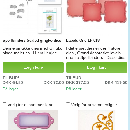
Spellbinders Sealed gingko dies
Labels One LF-018
Denne smukke dies med Gingko
I dette sæt dies er der 4 store
blade måler ca. 11 cm i højde
dies , Grand desorative lavels
one fra Spellbinders . Disse dies
passer kun i A4 maskinerne og
kan laves til kort og baggrunds
Læg i kurv
Læg i kurv
ark til scrapbookingsider nøjagtig
som de er i størrelsen. Mål: 13
TILBUD!
TILBUD!
cm x 13 cm til 20 cm x 20 cm
DKK 64,80
DKK 72,00
DKK 377,55
DKK 419,50
På lager
På lager
Vælg for at sammenligne
Vælg for at sammenligne