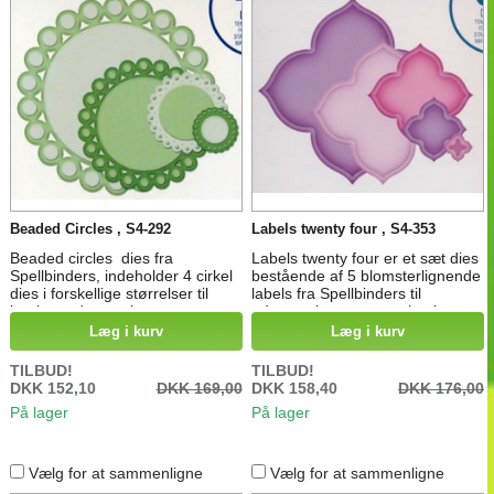
Beaded Circles , S4-292
Labels twenty four , S4-353
Beaded circles dies fra
Labels twenty four er et sæt dies
Spellbinders, indeholder 4 cirkel
bestående af 5 blomsterlignende
dies i forskellige størrelser til
labels fra Spellbinders til
lagring, udstansning og
udstansning og prægning i
prægning i stansemaskiner. Mål:
stansemaskiner MåL fra 1,5 cm x
Læg i kurv
Læg i kurv
diameter fra 3,5 cm til 10,2 cm
1,5 cm til 10 cm x 10 cm
TILBUD!
TILBUD!
DKK 152,10
DKK 169,00
DKK 158,40
DKK 176,00
På lager
På lager
Vælg for at sammenligne
Vælg for at sammenligne