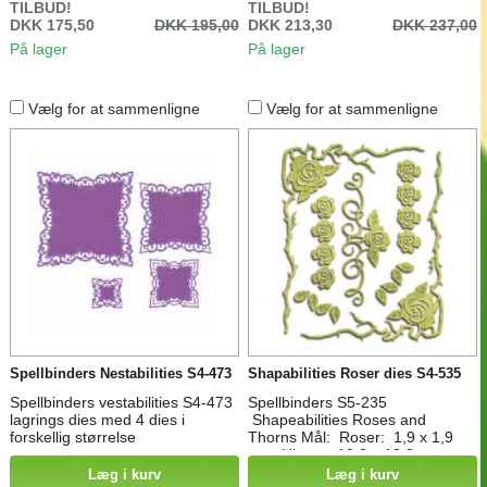
TILBUD!
TILBUD!
DKK 175,50
DKK 195,00
DKK 213,30
DKK 237,00
På lager
På lager
Vælg for at sammenligne
Vælg for at sammenligne
Spellbinders Nestabilities S4-473
Shapabilities Roser dies S4-535
Spellbinders vestabilities S4-473
Spellbinders S5-235
lagrings dies med 4 dies i
Shapeabilities Roses and
forskellig størrelse
Thorns Mål: Roser: 1,9 x 1,9
cm, Hjørne: 10,2 x 13,3 cm,
Blade: 0,6 x 1,3 cm, bord/
Læg i kurv
Læg i kurv