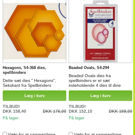
Hexagons, S4-368 dies,
Beaded Ovals, S4-294
spellbinders
Beaded Ovals dies fra
Dette sæt dies " Hexagons",
spellbinders er et sæt
Sekskant fra Spellbinders
indeholdende 4 dies til dine
indeholder 6 dies til udstansning,
ovale projekter, passer sammen
embossing og kun prægning i
med de andre ovale dies fra
Læg i kurv
Læg i kurv
stansemaskiner. Mål: fra 2 cm x
Spellbinders.
2 cm til 9,2 cm x 9,2 cm
TILBUD!
TILBUD!
DKK 158,40
DKK 176,00
DKK 152,10
DKK 169,00
På lager
På lager
Vælg for at sammenligne
Vælg for at sammenligne