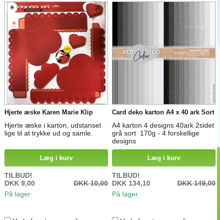
Hjerte æske Karen Marie Klip
Card deko karton A4 x 40 ark Sort
Hjerte æske i karton, udstanset
A4 karton 4 designs 40ark 2sidet
lige til at trykke ud og samle.
grå sort 170g - 4 forskellige
designs
Læg i kurv
Læg i kurv
TILBUD!
TILBUD!
DKK 9,00
DKK 10,00
DKK 134,10
DKK 149,00
På lager
På lager