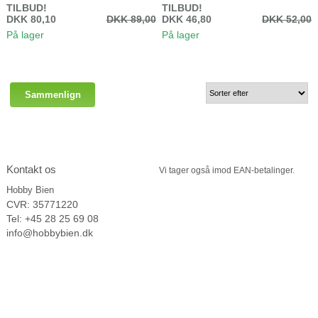
Se video her
kuvertlukning og hvid inderside.
TILBUD!
TILBUD!
DKK 80,10
DKK 89,00
DKK 46,80
DKK 52,00
På lager
På lager
Kontakt os
Vi tager
også imod EAN-betalinger.
Hobby Bien
CVR: 35771220
Tel: +45 28 25 69 08
info@hobbybien.dk