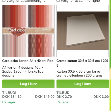
Vælg for at sammenligne
Vælg for at sammenligne
Card deko karton A4 x 40 ark Rød
Creme karton 30,5 x 30,5 cm i 200
g
A4 karton 4 designs 40ark
2sidet 170g - 4 forskellige
Karton 30,5 x 30,5 cm farve
designs
creme / elfenben i 200 grams
glat karton
Læg i kurv
Læg i kurv
TILBUD!
TILBUD!
DKK 134,10
DKK 149,00
DKK 2,70
DKK 3,00
På lager
På lager