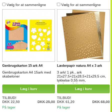
Vælg for at sammenligne
Vælg for at sammenligne
Genbrugskarton 15 ark A4
Læderpapir natura A4 x 3 ark
Genbrugskarton A4 15ark med
3 ark/ 1 pk., ark
skabeloner
21x27,5+21x28,5+21x29,5 cm,
tykkelse 0,55 mm,
ensfarvet,folie,print
Læg i kurv
Læg i kurv
TILBUD!
TILBUD!
DKK 22,50
DKK 25,00
DKK 61,20
DKK 68,00
På lager
På lager