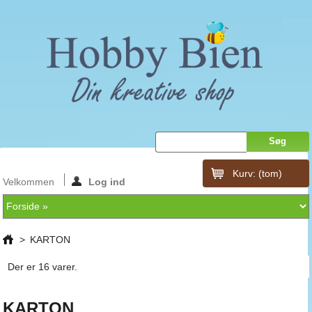
Kurv:
(tom)
Velkommen
Log ind
>
KARTON
Der er 16 varer.
KARTON