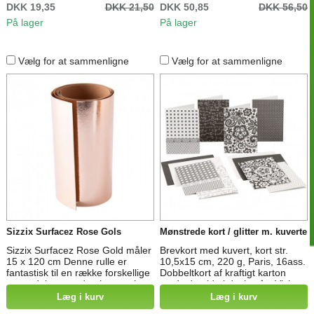
DKK 19,35
DKK 21,50
DKK 50,85
DKK 56,50
På lager
På lager
Vælg for at sammenligne
Vælg for at sammenligne
Sizzix Surfacez Rose Gols
Mønstrede kort / glitter m. kuverte
Sizzix Surfacez Rose Gold måler
Brevkort med kuvert, kort str.
15 x 120 cm Denne rulle er
10,5x15 cm, 220 g, Paris, 16ass.
fantastisk til en række forskellige
Dobbeltkort af kraftigt karton
anvendelser, og den kan vaskes
med yderside i design fra Vivi
og forarbejdes, så den ligner
Gade og hvid inderside. Hertil
Læg i kurv
Læg i kurv
læder, eller sys eller præges.
farveafstemt konvolut med