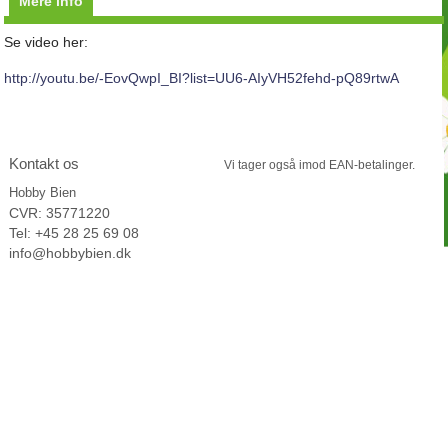
Mere info
Se video her:
http://youtu.be/-EovQwpI_BI?list=UU6-AIyVH52fehd-pQ89rtwA
Kontakt os
Vi tager
også imod EAN-betalinger.
Hobby Bien
CVR: 35771220
Tel: +45 28 25 69 08
info@hobbybien.dk