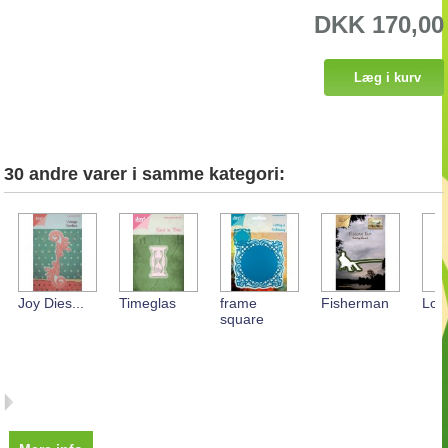
DKK 170,00
30 andre varer i samme kategori:
Joy Dies...
Timeglas
frame
Fisherman
Lov
square